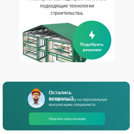
подходящие технологии
строительства.
Подобрать
решение
Остались
вопросы?
Оставьте заявку на персональную
консультацию специалиста
Получить консультацию