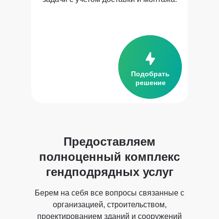
Модуль
прорабские
Подобрать
решение
Предоставляем
полноценный комплекс
Модуль столовые
гендподрядных услуг
Берем на себя все вопросы связанные с
организацией, строительством,
проектированием зданий и сооружений