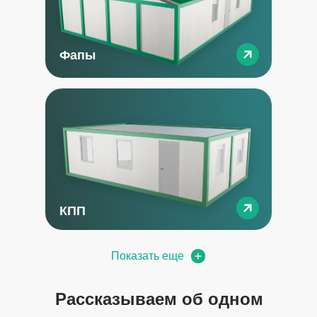
Фапы
КПП
Показать еще
Рассказываем об одном
Показать еще