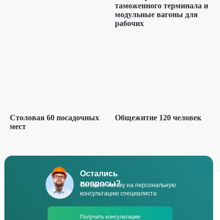
таможенного терминала и
модульные вагоны для
рабочих
Столовая 60 посадочных
Общежитие 120 человек
мест
Остались
вопросы?
Оставьте заявку на персональную
консультацию специалиста
Получить консультацию