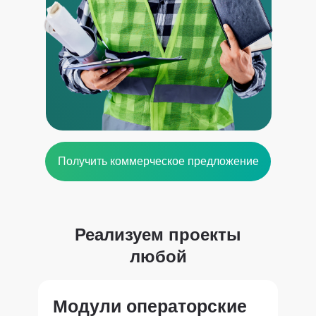
Получить коммерческое предложение
Реализуем проекты
любой
сложности в сжатые
сроки
Модули операторские