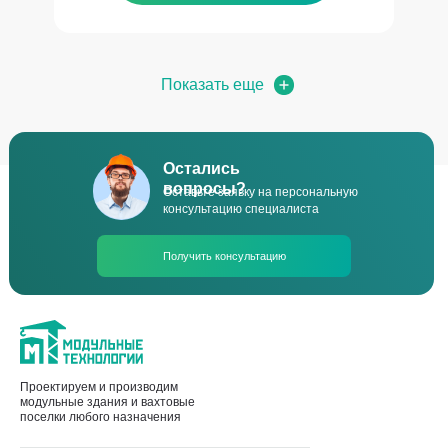
Показать еще
Остались
вопросы?
Оставьте заявку на персональную
консультацию специалиста
Получить консультацию
Проектируем и производим
модульные здания и вахтовые
поселки любого назначения