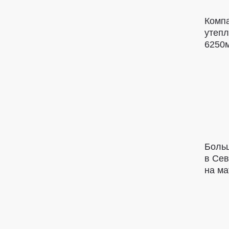
Компа
утепл
6250м
Больш
в Сев
на ма