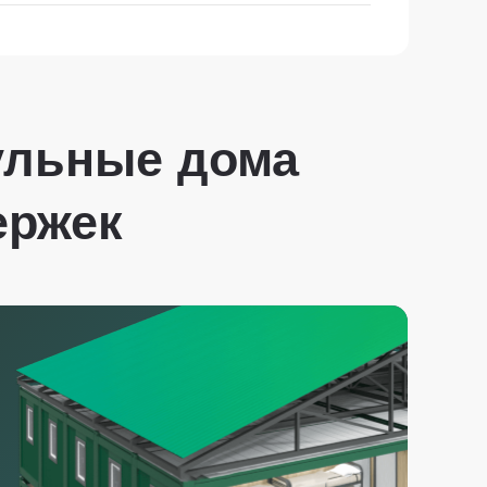
ульные дома
ержек