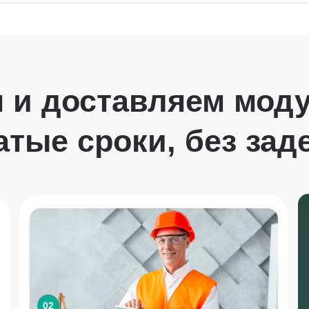
 и доставляем мод
атые сроки, без зад
02