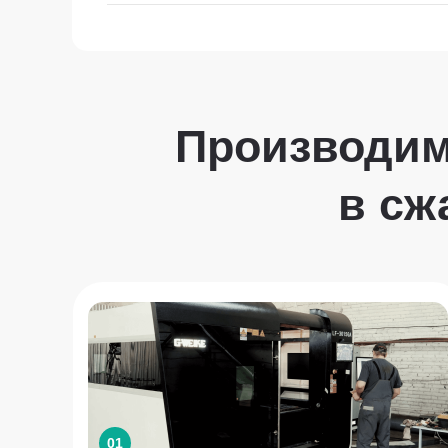
Производим
в сж
01