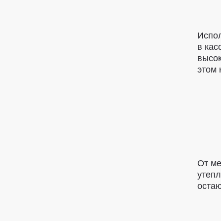
Испо
в кас
высок
этом 
От ме
утепл
остаю